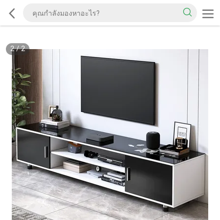
2
/
2